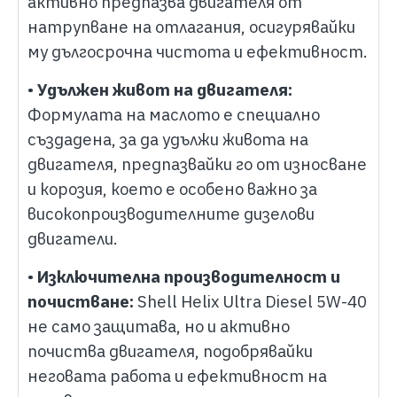
активно предпазва двигателя от
натрупване на отлагания, осигурявайки
му дългосрочна чистота и ефективност.
•
Удължен живот на двигателя:
Формулата на маслото е специално
създадена, за да удължи живота на
двигателя, предпазвайки го от износване
и корозия, което е особено важно за
високопроизводителните дизелови
двигатели.
•
Изключителна производителност и
почистване:
Shell Helix Ultra Diesel 5W-40
не само защитава, но и активно
почиства двигателя, подобрявайки
неговата работа и ефективност на