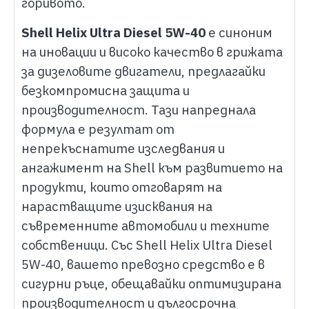
горивото.
Shell Helix Ultra Diesel 5W-40
е синоним
на иновации и високо качество в грижата
за дизеловите двигатели, предлагайки
безкомпромисна защита и
производителност. Тази напреднала
формула е резултат от
непрекъснатите изследвания и
ангажимент на Shell към развитието на
продукти, които отговарят на
нарастващите изисквания на
съвременните автомобили и техните
собственици. Със Shell Helix Ultra Diesel
5W-40, вашето превозно средство е в
сигурни ръце, обещавайки оптимизирана
производителност и дългосрочна