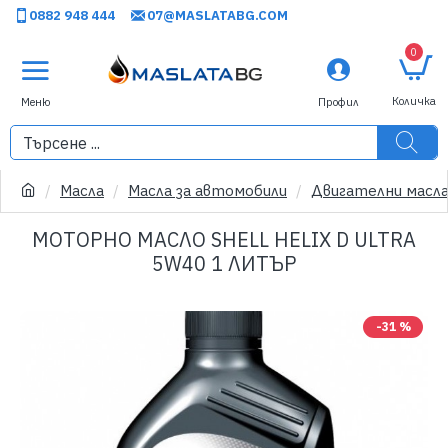
0882 948 444
07@MASLATABG.COM
0
Масла
Масла за автомобили
Двигателни масл
МОТОРНО МАСЛО SHELL HELIX D ULTRA
5W40 1 ЛИТЪР
-31 %