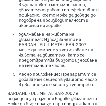
възстановени метални части,
двигателят работи по-ефективно и
ефикасно, което може да доведе до
подобрена производителност и
икономия на гориво.
4.
Удължаване на живота на
двигателя: Използването на
BARDAHL
FULL METAL BAR-2007
може да помогне за удължаване на
живота на двигателя, като се
предотвратява бързото износване
на металните части.
5.
Лесно приложение: Препаратът се
добавя към съществуващото масло
в двигателя и е лесен за употреба.
BARDAHL
FULL METAL BAR-2007 е
подходящ за различни видове двигатели и
може да бъде полезен при поддръжката и