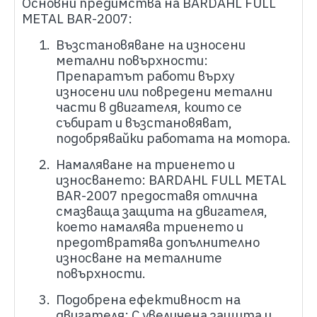
Основни предимства на
BARDAHL
FULL
METAL BAR-2007:
1.
Възстановяване на износени
метални повърхности:
Препаратът работи върху
износени или повредени метални
части в двигателя, които се
събират и възстановяват,
подобрявайки работата на мотора.
2.
Намаляване на триенето и
износването:
BARDAHL
FULL METAL
BAR-2007 предоставя отлична
смазваща защита на двигателя,
което намалява триенето и
предотвратява допълнително
износване на металните
повърхности.
3.
Подобрена ефективност на
двигателя: С увеличена защита и