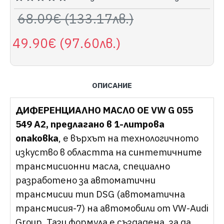
68.09€ (133.17лв.)
49.90€ (97.60лв.)
ОПИСАНИЕ
ДИФЕРЕНЦИАЛНО МАСЛО OE VW G 055
549 A2, предлагано в 1-литрова
опаковка
, е върхът на технологичното
изкуство в областта на синтетичните
трансмисионни масла, специално
разработено за автоматични
трансмисии тип DSG (автоматична
трансмисия-7) на автомобили от VW-Audi
Group. Тази формула е създадена, за да