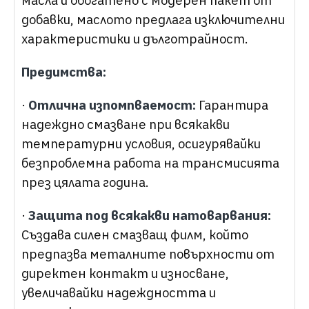
масла и обогатено с модерен пакет от
добавки, маслото предлага изключителни
характеристики и дълготрайност.
Предимства:
·
Отлична изпомпваемост:
Гарантира
надеждно смазване при всякакви
температурни условия, осигурявайки
безпроблемна работа на трансмисията
през цялата година.
·
Защита под всякакви натоварвания:
Създава силен смазващ филм, който
предпазва металните повърхности от
директен контакт и износване,
увеличавайки надеждността и