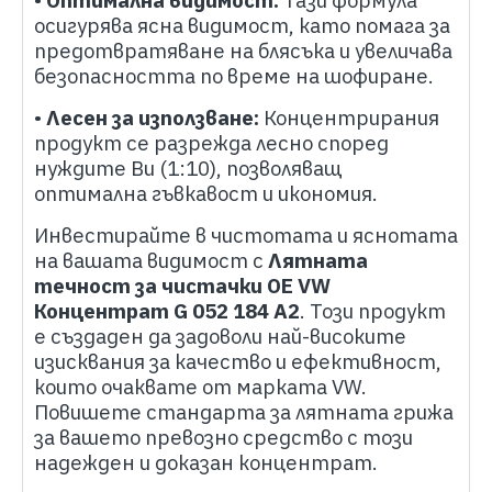
•
Оптимална видимост:
Тази формула
осигурява ясна видимост, като помага за
предотвратяване на блясъка и увеличава
безопасността по време на шофиране.
•
Лесен за използване:
Концентрирания
продукт се разрежда лесно според
нуждите Ви (1:10), позволяващ
оптимална гъвкавост и икономия.
Инвестирайте в чистотата и яснотата
на вашата видимост с
Лятната
течност за чистачки OE VW
Концентрат G 052 184 A2
. Този продукт
е създаден да задоволи най-високите
изисквания за качество и ефективност,
които очаквате от марката VW.
Повишете стандарта за лятната грижа
за вашето превозно средство с този
надежден и доказан концентрат.