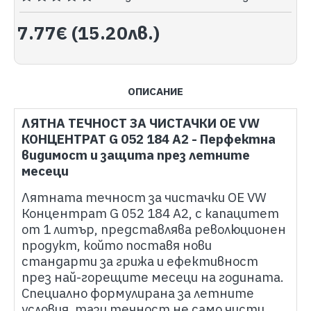
7.77€ (15.20лв.)
ОПИСАНИЕ
ЛЯТНА ТЕЧНОСТ ЗА ЧИСТАЧКИ OE VW
КОНЦЕНТРАТ G 052 184 A2 - Перфектна
видимост и защита през летните
месеци
Лятната течност за чистачки OE VW
Концентрат G 052 184 A2, с капацитет
от 1 литър, представлява революционен
продукт, който поставя нови
стандарти за грижа и ефективност
през най-горещите месеци на годината.
Специално формулирана за летните
условия, тази течност не само чисти