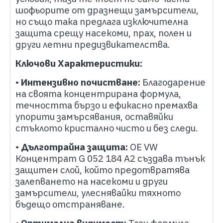
шофьорите от дразнещи замърсители,
но също така предлага изключителна
защита срещу насекоми, прах, полен и
други летни предизвикателства.
Ключови Характеристики:
•
Интензивно почистване:
Благодарение
на своята концентрирана формула,
течността бързо и ефикасно премахва
упорити замърсявания, оставяйки
стъклото кристално чисто и без следи.
•
Дълготрайна защита:
OE VW
Концентрат G 052 184 A2 създава тънък
защитен слой, който предотвратява
залепването на насекоми и други
замърсители, улеснявайки тяхното
бъдещо отстраняване.