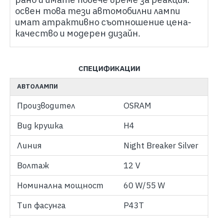
освен това тези автомобилни лампи
имат атрактивно съотношение цена-
качество и модерен дизайн.
СПЕЦИФИКАЦИИ
АВТОЛАМПИ
Производител
OSRAM
Вид крушка
H4
Линия
Night Breaker Silver
Волтаж
12 V
Номинална мощност
60 W/55 W
Тип фасунга
P43T