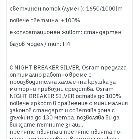
светлинен поток (лумен): 1650/1000lm
повече светлина: +100%
експлоатационен живот: стандартен
базов модел / тип: H4
С NIGHT BREAKER SILVER, Osram предлага
оптимално работно време с
производителна халогенна крушка за
моторни превозни средства. Osram
NIGHT BREAKER SILVER оставя до 100%
повече яркост в сравнение с минималния
законов стандарт и осветява зона с
дължина до 130 метра. позволява ви да
виждате пътните знаци,
препятствията и препятствията по-
рано и имате повече време за реакция.