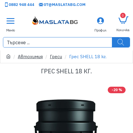
0882 948 444
07@MASLATABG.COM
0
Автохимия
Греси
Грес SHELL 18 кг.
ГРЕС SHELL 18 КГ.
-20 %