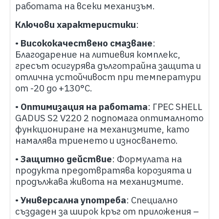
работата на всеки механизъм.
Ключови характеристики
:
•
Висококачествено смазване
:
Благодарение на литиевия комплекс,
гресът осигурява дълготрайна защита и
отлична устойчивост при температури
от -20 до +130°C.
•
Оптимизация на работата
: ГРЕС SHELL
GADUS S2 V220 2 подпомага оптималното
функциониране на механизмите, като
намалява триенето и износването.
•
Защитно действие
: Формулата на
продукта предотвратява корозията и
продължава живота на механизмите.
•
Универсална употреба
: Специално
създаден за широк кръг от приложения –