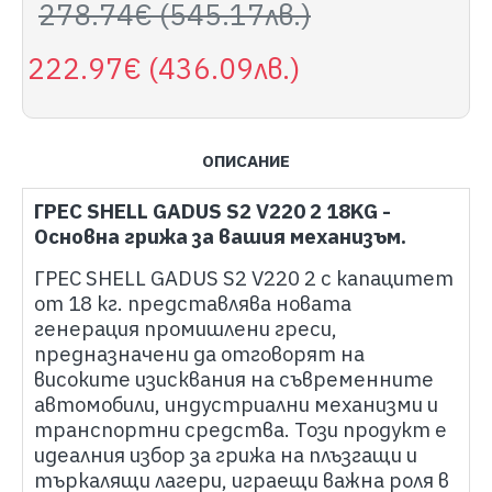
278.74€ (545.17лв.)
222.97€ (436.09лв.)
ОПИСАНИЕ
ГРЕС SHELL GADUS S2 V220 2 18KG -
Основна грижа за вашия механизъм.
ГРЕС SHELL GADUS S2 V220 2 с капацитет
от 18 кг. представлява новата
генерация промишлени греси,
предназначени да отговорят на
високите изисквания на съвременните
автомобили, индустриални механизми и
транспортни средства. Този продукт е
идеалния избор за грижа на плъзгащи и
търкалящи лагери, играещи важна роля в