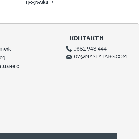
Продължи
КОНТАКТИ
атеж
0882 948 444
07@MASLATABG.COM
од
ащане с