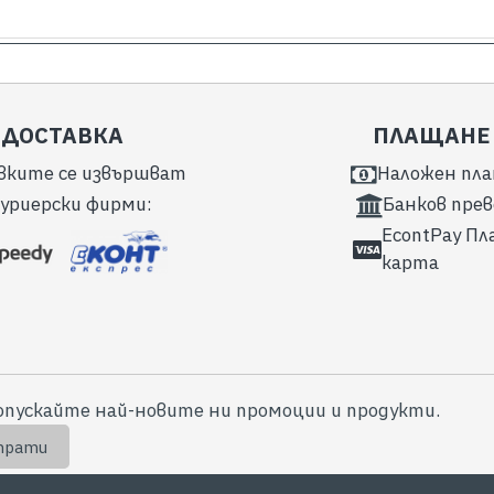
ДОСТАВКА
ПЛАЩАНЕ
вките се извършват
Наложен пл
куриерски фирми:
Банков прев
EcontPay Пл
карта
опускайте най-новите ни промоции и продукти.
прати