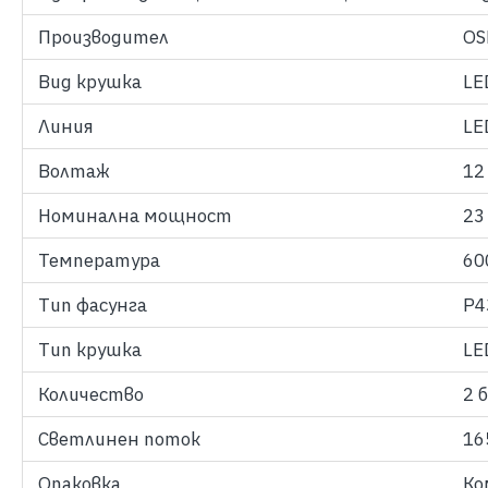
Производител
OS
Вид крушка
LE
Линия
LE
Волтаж
12
Номинална мощност
23
Температура
60
Тип фасунга
P4
Тип крушка
LE
Количество
2 
Светлинен поток
16
Опаковка
Ко