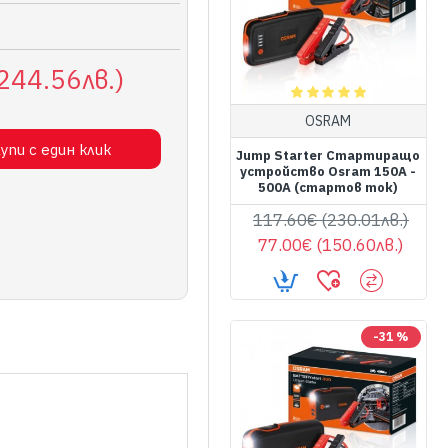
244.56лв.)
OSRAM
упи с един клик
Jump Starter Стартиращо
устройство Osram 150A -
500A (стартов ток)
117.60€ (230.01лв.)
77.00€ (150.60лв.)
-31 %