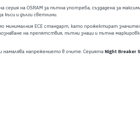
а серия на OSRAM за пътна употреба, създадена за максим
а къси и дълги светлини.
о минималния ECE стандарт, като прожектират значителн
зпознаване на препятствия, пътни знаци и пътна маркировк
 и намалява напрежението в очите. Серията
Night Breaker 
.