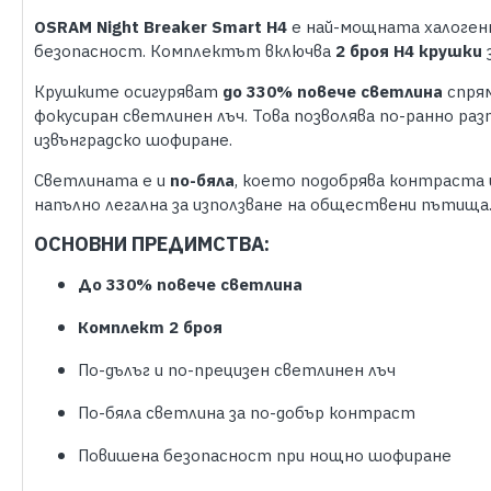
OSRAM Night Breaker Smart H4
е най-мощната халогенн
безопасност. Комплектът включва
2 броя H4 крушки
з
Крушките осигуряват
до 330% повече светлина
спрям
фокусиран светлинен лъч. Това позволява по-ранно ра
извънградско шофиране.
Светлината е и
по-бяла
, което подобрява контраста
напълно легална за използване на обществени пътища
ОСНОВНИ ПРЕДИМСТВА:
До 330% повече светлина
Комплект 2 броя
По-дълъг и по-прецизен светлинен лъч
По-бяла светлина за по-добър контраст
Повишена безопасност при нощно шофиране