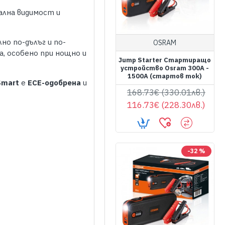
ална видимост и
о по-дълъг и по-
OSRAM
а, особено при нощно и
Jump Starter Стартиращо
устройство Osram 300A -
1500A (стартов ток)
Smart
е
ECE-одобрена
и
168.73€ (330.01лв.)
116.73€ (228.30лв.)
-32 %