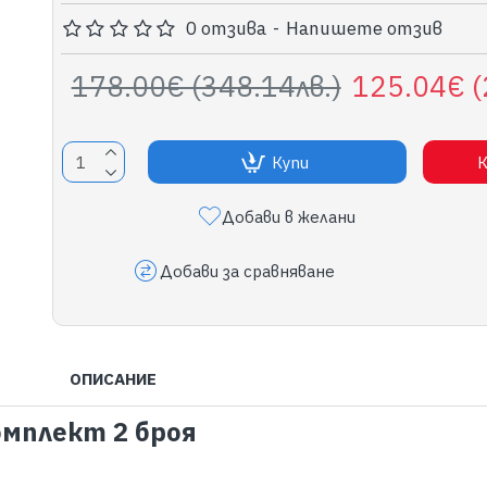
0 отзива
-
Напишете отзив
178.00€ (348.14лв.)
125.04€ (
Купи
К
Добави в желани
Добави за сравняване
ОПИСАНИЕ
омплект 2 броя