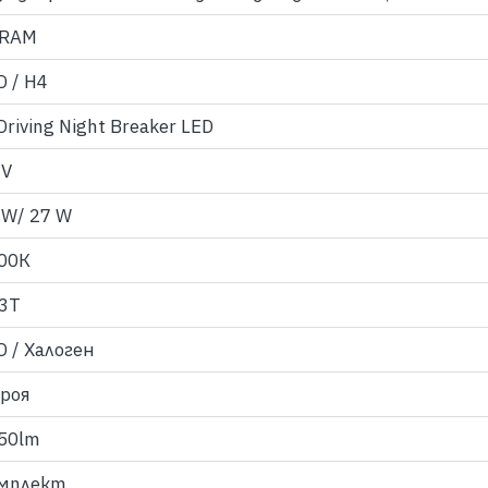
RAM
D / H4
Driving Night Breaker LED
 V
 W/ 27 W
00К
3T
D / Халоген
броя
50lm
мплект