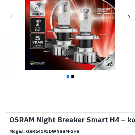
OSRAM Night Breaker Smart H4 – к
Модел: OSR64193DWNBSM-2HB